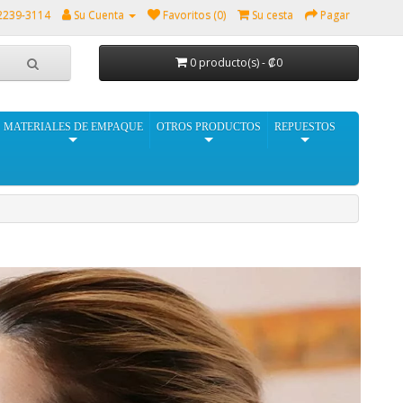
2239-3114
Su Cuenta
Favoritos (0)
Su cesta
Pagar
0 producto(s) - ₡0
MATERIALES DE EMPAQUE
OTROS PRODUCTOS
REPUESTOS