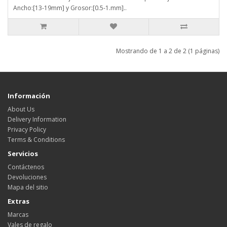
Ancho:[13-19mm] y Grosor:[0.5-1.mm]..
Mostrando de 1 a 2 de 2 (1 páginas)
Información
About Us
Delivery Information
Privacy Policy
Terms & Conditions
Servicios
Contáctenos
Devoluciones
Mapa del sitio
Extras
Marcas
Vales de regalo