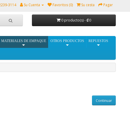
2239-3114
Su Cuenta
Favoritos (0)
Su cesta
Pagar
0 producto(s) - ₡0
MATERIALES DE EMPAQUE
OTROS PRODUCTOS
REPUESTOS
Continuar