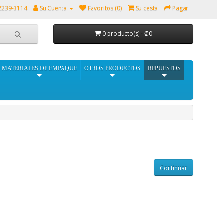
2239-3114
Su Cuenta
Favoritos (0)
Su cesta
Pagar
0 producto(s) - ₡0
MATERIALES DE EMPAQUE
OTROS PRODUCTOS
REPUESTOS
Continuar